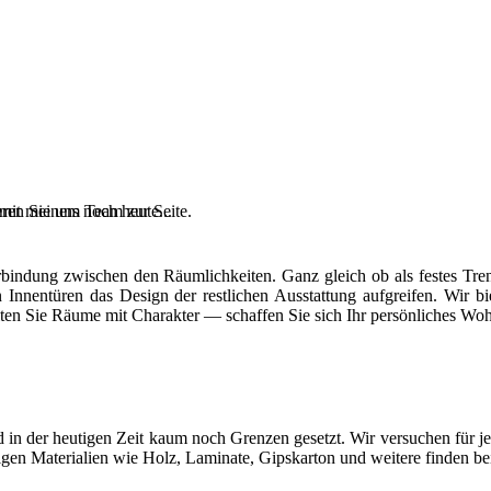
 mit meinem Team zur Seite.
ren Sie uns noch heute...
indung zwischen den Räumlichkeiten. Ganz gleich ob als festes Trenn
 Innentüren das Design der restlichen Ausstattung aufgreifen. Wir
alten Sie Räume mit Charakter — schaffen Sie sich Ihr persönliches Wo
n der heutigen Zeit kaum noch Grenzen gesetzt. Wir versuchen für 
igen Materialien wie Holz, Laminate, Gipskarton und weitere finden b