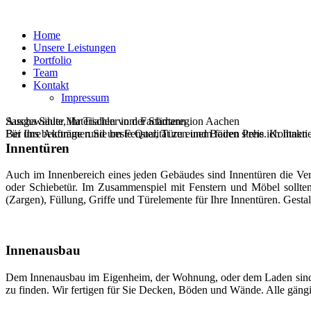
Home
Unsere Leistungen
Portfolio
Team
Kontakt
Impressum
Sascha Sauer, ihr Tischler in der Städteregion Aachen
Ausgewählte Materialien vom Fachmann
Für Ihre Aufträge rund um Fenster, Türen und Böden stehe ich Ihnen
Bei uns bekommen Sie beste Qualität zu einem fairen Preis. Kontaktie
Innentüren
Auch im Innenbereich eines jeden Gebäudes sind Innentüren die Verb
oder Schiebetür. Im Zusammenspiel mit Fenstern und Möbel sollten
(Zargen), Füllung, Griffe und Türelemente für Ihre Innentüren. Gest
Innenausbau
Dem Innenausbau im Eigenheim, der Wohnung, oder dem Laden sind i
zu finden. Wir fertigen für Sie Decken, Böden und Wände. Alle gäng